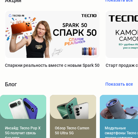
Акции
Спаркни реальность вместе с новым Spark 50
Старт продаж с
Блог
Показать все
Инсайд: Tecno Pop X 
Обзор Tecno Camon 
Модульные 
5G получит связь 
50 Ultra 5G
смартфоны Tecno и
без сети