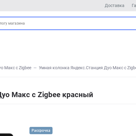
Доставка
Г
о Макс с Zigbee
Умная колонка Яндекс.Станция Дуо Макс с Zig
уо Макс с Zigbee красный
Рассрочка