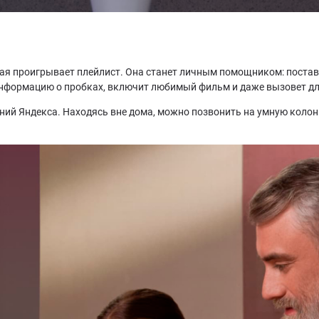
орая проигрывает плейлист. Она станет личным помощником: пост
 информацию о пробках, включит любимый фильм и даже вызовет дл
ий Яндекса. Находясь вне дома, можно позвонить на умную колонк