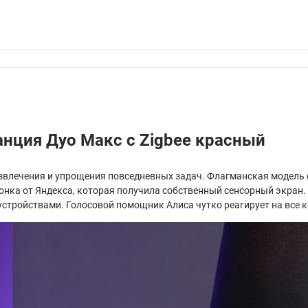
анция Дуо Макс с Zigbee красный
азвлечения и упрощения повседневных задач. Флагманская модель
нка от Яндекса, которая получила собственный сенсорный экран. 
 устройствами. Голосовой помощник Алиса чутко реагирует на все