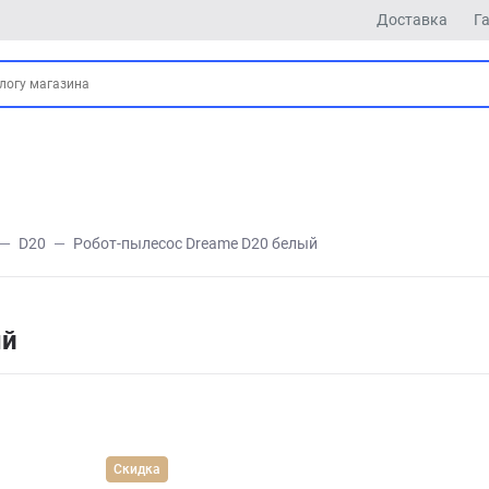
Доставка
Г
D20
Робот-пылесос Dreame D20 белый
ый
Скидка