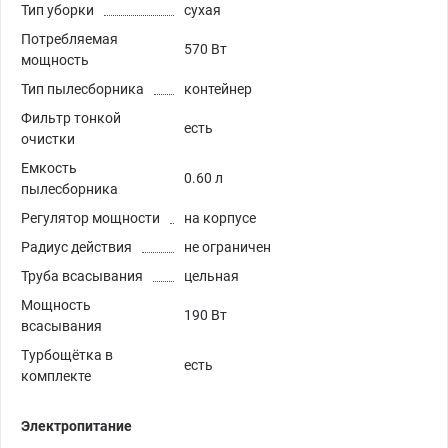
Тип уборки
сухая
Потребляемая
570 Вт
мощность
Тип пылесборника
контейнер
Фильтр тонкой
есть
очистки
Емкость
0.60 л
пылесборника
Регулятор мощности
на корпусе
Радиус действия
не ограничен
Труба всасывания
цельная
Мощность
190 Вт
всасывания
Турбощётка в
есть
комплекте
Электропитание