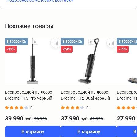
Подробнее об условиях доставки
Похожие товары
Рассрочка
Рассрочка
Рассрочк
>
>
-33%
-24%
-15%
Беспроводной пылесос
Беспроводной пылесос
Беспрово
Dreame H13 Pro черный
Dreame H12 Dual черный
Dreame R1
черный
0
0
39 990
37 990
27 990
руб.
руб.
59 990
49 990
В корзину
В корзину
В