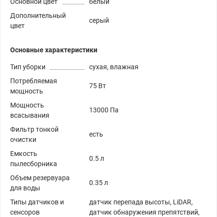
Основной цвет
белый
Дополнительный
серый
цвет
Основные характеристики
Тип уборки
сухая, влажная
Потребляемая
75 Вт
мощность
Мощность
13000 Па
всасывания
Фильтр тонкой
есть
очистки
Емкость
0.5 л
пылесборника
Объем резервуара
0.35 л
для воды
Типы датчиков и
датчик перепада высоты, LiDAR,
сенсоров
датчик обнаружения препятствий,