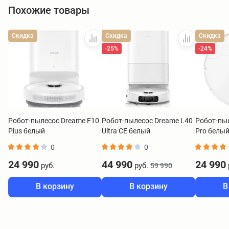
Похожие товары
Скидка
Скидка
Скидка
-25%
-24%
Робот-пылесос Dreame F10
Робот-пылесос Dreame L40
Робот-пы
Plus белый
Ultra CE белый
Pro белы
0
0
24 990
44 990
24 990
руб.
руб.
59 990
В корзину
В корзину
В