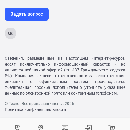
Задать вопрос
Сведения, размещенные на настоящем интернет-ресурсе,
носят исключительно информационный характер и не
являются публичной офертой (ст. 437 Гражданского кодекса
РФ). Компания не несет ответственности за несоответствие
описания с официальным сайтом производителя.
Убедительная просьба дополнительно уточнять указанные
данные по электронной почте или контактным телефонам.
© Tecno. Все права защищены. 2026
Политика конфиденциальности
Войти в личный кабинет
Регистрация на сайте
Как вам удобнее с нами связаться?
Контактный центр
Выберите город
Изменение города