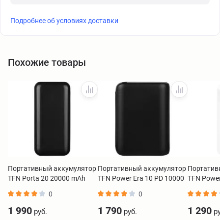
Подробнее об условиях доставки
Похожие товары
Портативный аккумулятор
Портативный аккумулятор
Портатив
TFN Porta 20 20000 mAh
TFN Power Era 10 PD 10000
TFN Powe
черный
mAh черный
белый
0
0
1 990
1 790
1 290
руб.
руб.
ру