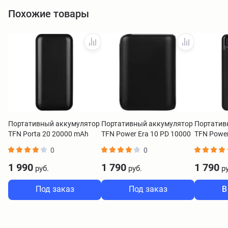
Похожие товары
Портативный аккумулятор
Портативный аккумулятор
Портатив
TFN Porta 20 20000 mAh
TFN Power Era 10 PD 10000
TFN Powe
черный
mAh черный
черный
0
0
1 990
1 790
1 790
руб.
руб.
ру
Под заказ
Под заказ
В