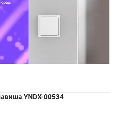
лавиша YNDX-00534