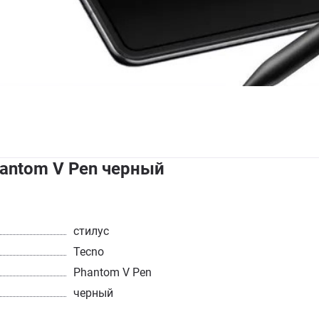
hantom V Pen черный
стилус
Tecno
Phantom V Pen
черный