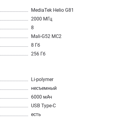
MediaTek Helio G81
2000 МГц
8
Mali-G52 MC2
8 Гб
256 Гб
Li-polymer
несъемный
6000 мАч
USB Type-C
есть