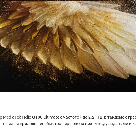
ediaTek Helio G100 Ultimate с частотой до 2.2 ГГц, в тандеме с гр
ть тяжёлые приложения, быстро переключаться между задачами и х