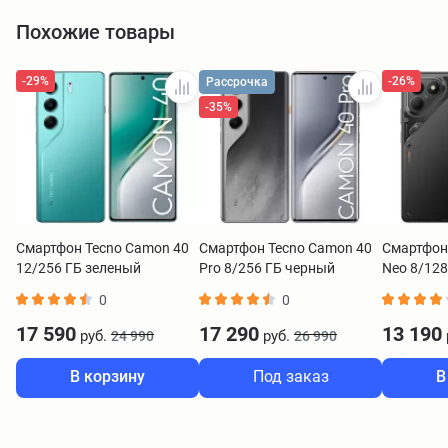
Похожие товары
-29%
-26%
Рассрочка
-35%
Смартфон Tecno Camon 40
Смартфон Tecno Camon 40
Смартфон
12/256 ГБ зеленый
Pro 8/256 ГБ черный
Neo 8/128
0
0
17 590
17 290
13 190
руб.
руб.
24 990
26 990
В корзину
Под заказ
В