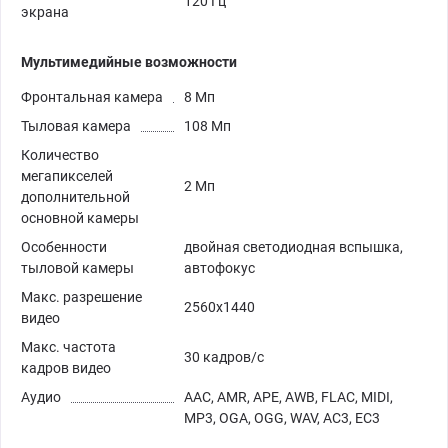
120 Гц
экрана
Мультимедийные возможности
Фронтальная камера
8 Мп
Тыловая камера
108 Мп
Количество
мегапикселей
2 Мп
дополнительной
основной камеры
Особенности
двойная светодиодная вспышка,
тыловой камеры
автофокус
Макс. разрешение
2560х1440
видео
Макс. частота
30 кадров/с
кадров видео
Аудио
AAC, AMR, APE, AWB, FLAC, MIDI,
MP3, OGA, OGG, WAV, AC3, EC3