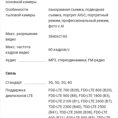
основной камеры
Особенности
панорамная съемка, подводная
тыловой камеры
съемка, портрет AIGC, портретный
режим, профессиональный режим,
фото с AI
Макс. разрешение
3840x2160
видео
Макс. частота
60 кадров/с
кадров видео
Аудио
MP3, стереодинамики, FM-радио
Связь
Стандарт
3G, 5G, 2G, 4G
Поддержка
FDD-LTE 700 (B28), FDD-LTE 800 (B20),
диапазонов LTE
FDD-LTE 900 (B8), FDD-LTE 1800 (B3),
FDD-LTE 2100 (B1), FDD-LTE 2600 (B7),
TDD-LTE 2300 (B40), TDD-LTE 2500
(B41), TDD-LTE 2600 (B38), FDD-LTE
600 (B71), FDD-LTE 850 (B5), TDD-LTE