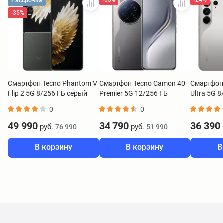
Рассрочка
-35%
Смартфон Tecno Phantom V
Смартфон Tecno Camon 40
Смартфон
Flip 2 5G 8/256 ГБ серый
Premier 5G 12/256 ГБ
Ultra 5G 8
черный
титановы
0
0
49 990
34 790
36 390
руб.
руб.
76 990
51 990
В корзину
В корзину
В