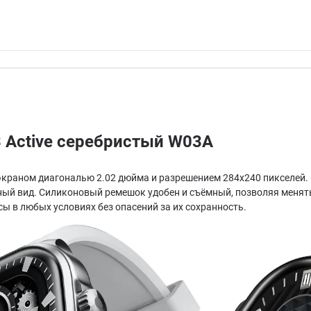
3 Active серебристый W03A
экраном диагональю 2.02 дюйма и разрешением 284x240 пикселей. 
ьный вид. Силиконовый ремешок удобен и съёмный, позволяя менять
ы в любых условиях без опасений за их сохранность.