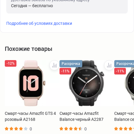
Сегодня — бесплатно
Подробнее об условиях доставки
Похожие товары
-12%
Рассрочка
Рассрочк
-11%
-11%
Смарт-часы Amazfit GTS 4
Смарт-часы Amazfit
Смарт-час
розовый A2168
Balance черный A2287
Balance с
0
0