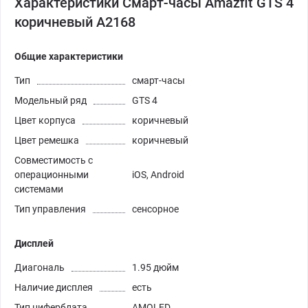
Характеристики Смарт-часы Amazfit GTS 4
коричневый A2168
Общие характеристики
Тип
смарт-часы
Модельный ряд
GTS 4
Цвет корпуса
коричневый
Цвет ремешка
коричневый
Совместимость с
операционными
iOS, Android
системами
Тип управления
сенсорное
Дисплей
Диагональ
1.95 дюйм
Наличие дисплея
есть
Тип циферблата
AMOLED