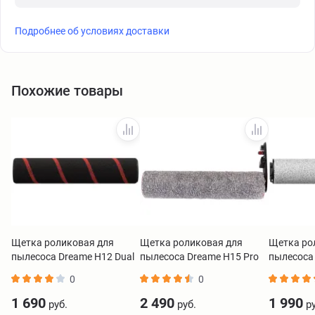
Подробнее об условиях доставки
Похожие товары
Щетка роликовая для
Щетка роликовая для
Щетка ро
пылесоса Dreame H12 Dual
пылесоса Dreame H15 Pro
пылесоса
ATB7
Heat HSBW
H12/H12S
0
0
1 690
2 490
1 990
руб.
руб.
ру