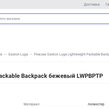
Доставка
Г
ки
Gaston Luga
Рюкзак Gaston Luga Lightweight Packable Ba
 Packable Backpack бежевый LWPBPTP
Материал
полиэстер