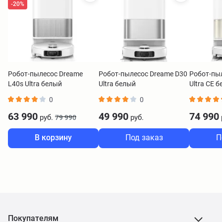
-20%
Робот-пылесос Dreame
Робот-пылесос Dreame D30
Робот-пы
L40s Ultra белый
Ultra белый
Ultra CE 
0
0
63 990
49 990
74 990
руб.
руб.
79 990
В корзину
Под заказ
П
Покупателям