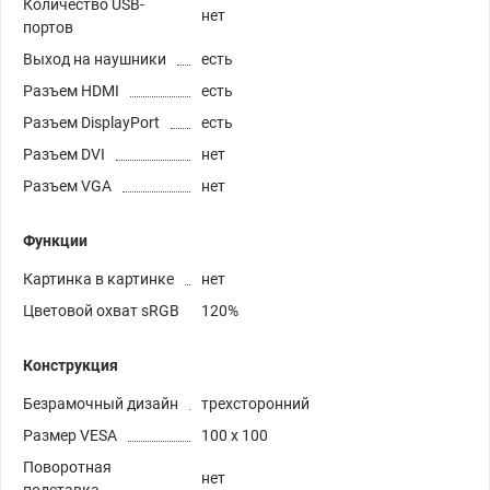
Количество USB-
нет
портов
Выход на наушники
есть
Разъем HDMI
есть
Разъем DisplayPort
есть
Разъем DVI
нет
Разъем VGA
нет
Функции
Картинка в картинке
нет
Цветовой охват sRGB
120%
Конструкция
Безрамочный дизайн
трехсторонний
Размер VESA
100 x 100
Поворотная
нет