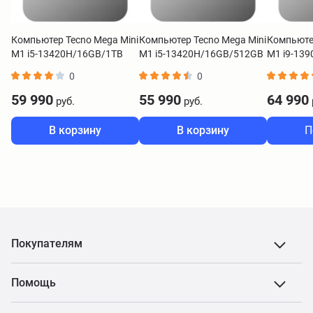
Компьютер Tecno Mega Mini
Компьютер Tecno Mega Mini
Компьютер
M1 i5-13420H/16GB/1TB
M1 i5-13420H/16GB/512GB
M1 i9-13
SSD/W11H серебристый
SSD/W11H серебристый
SSD/W11H
0
0
59 990
55 990
64 990
руб.
руб.
В корзину
В корзину
П
Покупателям
Помощь