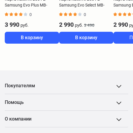
Samsung Evo Plus MB-
Samsung Evo Select MB-
Samsung E
MC256KA
ME256KA
MC128KA
0
0
3 990
2 990
2 990
руб.
руб.
ру
3 490
В корзину
В корзину
П
Покупателям
Помощь
О компании