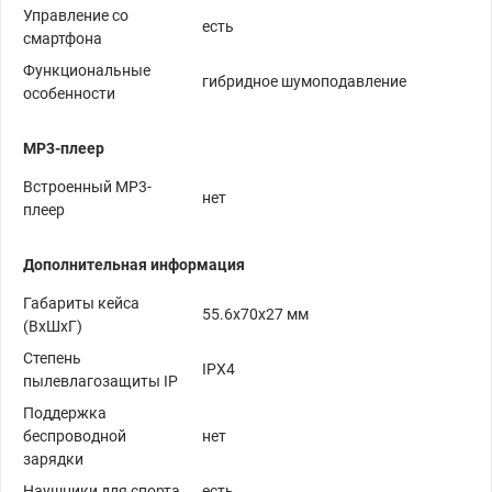
Управление со
есть
смартфона
Функциональные
гибридное шумоподавление
особенности
MP3-плеер
Встроенный MP3-
нет
плеер
Дополнительная информация
Габариты кейса
55.6x70x27 мм
(ВxШxГ)
Степень
IPX4
пылевлагозащиты IP
Поддержка
беспроводной
нет
зарядки
Наушники для спорта
есть