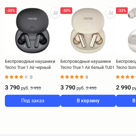
-30%
-30%
-33%
Беспроводные наушники
Беспроводные наушники
Беспрово
Tecno True 1 Air черный
Tecno True 1 Air белый TU01
Tecno Son
TU01 AIR
AIR
0
0
3 790
3 790
2 990
руб.
руб.
ру
5 490
5 490
Под заказ
В корзину
В