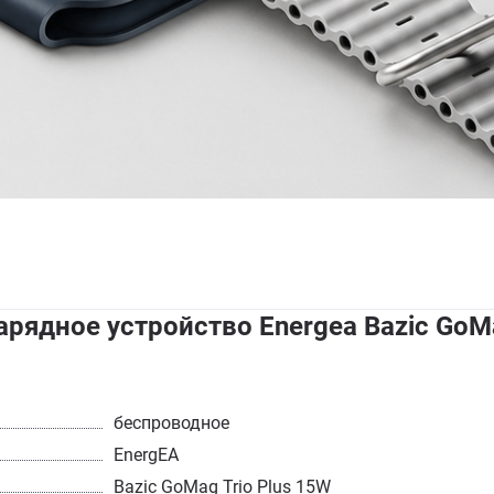
рядное устройство Energea Bazic GoMa
беспроводное
EnergEA
Bazic GoMag Trio Plus 15W