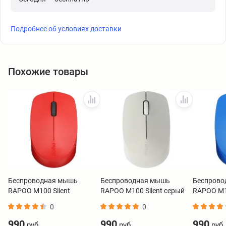
Подробнее об условиях доставки
Похожие товары
Беспроводная мышь
Беспроводная мышь
Беспрово
RAPOO M100 Silent
RAPOO M100 Silent серый
RAPOO M10
красный M100-RED
M100-LGRY
M100-BLU
0
0
990
990
990
руб.
руб.
руб.