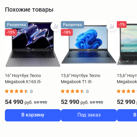
Похожие товары
-1%
Рассрочка
Рассрочка
-15%
-18%
16" Ноутбук Tecno
15,6" Ноутбук Tecno
15,6" Ноу
Megabook K16S i5-
Megabook T1 i5-
Megabook
13420H/16GB/1TB
13420H/16GB/512GB
7430U/16
0
0
SSD/W11H серый
SSD/W11H серый
SSD/W11H
54 990
52 990
52 990
руб.
руб.
64 990
64 990
В корзину
Под заказ
В