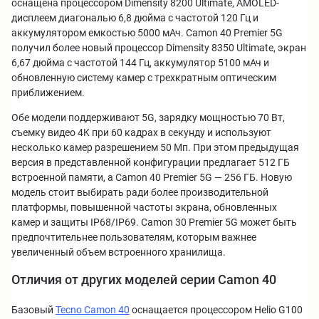
оснащена процессором Dimensity 8200 Ultimate, AMOLED-
дисплеем диагональю 6,8 дюйма с частотой 120 Гц и
аккумулятором емкостью 5000 мАч. Camon 40 Premier 5G
получил более новый процессор Dimensity 8350 Ultimate, экран
6,67 дюйма с частотой 144 Гц, аккумулятор 5100 мАч и
обновленную систему камер с трехкратным оптическим
приближением.
Обе модели поддерживают 5G, зарядку мощностью 70 Вт,
съемку видео 4K при 60 кадрах в секунду и используют
несколько камер разрешением 50 Мп. При этом предыдущая
версия в представленной конфигурации предлагает 512 ГБ
встроенной памяти, а Camon 40 Premier 5G — 256 ГБ. Новую
модель стоит выбирать ради более производительной
платформы, повышенной частоты экрана, обновленных
камер и защиты IP68/IP69. Camon 30 Premier 5G может быть
предпочтительнее пользователям, которым важнее
увеличенный объем встроенного хранилища.
Отличия от других моделей серии Camon 40
Базовый
Tecno Camon 40
оснащается процессором Helio G100