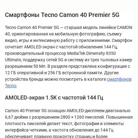
Смартфоны Tecno Camon 40 Premier 5G
Tecno Camon 40 Premier 5G — старшая модель линейки CAMON
40, ориентированная на мобильную фотографию, съемку
видео, игры и интенсивную работу с приложениями. Смартфон
сочетает AMOLED-экран с частотой обновления 144 Гц,
производительный процессор MediaTek Dimensity 8350
Ultimate, поддержку сетей 5G и систему из трех тыловых камер
разрешением 50 Мп. В разделе представлена конфигурация с
12 ГБ оперативной и 256 ГБ встроенной памяти. Другие
устройства бренда можно посмотреть в каталоге
смартфонов
Tecno
.
AMOLED-экран 1.5K с частотой 144 Гц
Camon 40 Premier 5G оснащен AMOLED-дисплеем диагональю
6,67 дюйма с разрешением 2800 × 1260 пикселей. Повышенная
плотность пикселей делает текст, фотографии и элементы
интерфейса четкими, а частота обновления до 144 Гц
обеспечивает плавную прокрутку страниц и более